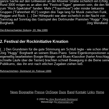
ganze Sache auf den Grillwiesen an der Ahsener Straße sicherlich ein Erfolg.
Rund 3000 mögen es an allen drei "Festival-Tagen" gewesen sein, die den W
zum "Rock-Spektakel" fanden. Mehr ("Traumfeuer") oder minder bekannte
Gruppen ("Fahrenheit 451") sorgten drei Tage lang für Musik zwischen Funk,
Reggae und Rock. (...) Der Höhepunkt war aber sicherlich in der Nacht von
Samstag auf Sonntag das Gastspiel des Dortmunder Pianisten "Huggy" Jörg
Borghardt.
Jörg Wendland
Oer-Erkenschwicker Zeitung, 20. Mai 1986
2. Festival der Rockinitiative Kreation
(...) Den Grundstein für die gute Stimmung am Schluß legte - wie schon öfter 
Jörg "Huggy" Borghardt an seinem Blues-Piano. Seine Eigenkompositionen 
eigenwillig bearbeiteten Boogie-Woogie- und Blues-Klassiker (harter Anschla
schnelle Läufe über die Tasten) brachten schnell Bewegung in die Beine sein
Publikums, das ihn erst nach etlichen Zugaben ziehen ließ.
Ruhrnachrichten, Dortmund 14. Februar 1986
News
Biographie
Presse
OnStage
Duos
Band
Kontakt
Links
Home
© 2002 by
Jörg Borghardt Dortmund
Webdesign by
phenomen ip*