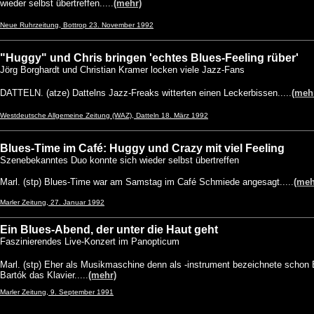
wieder selbst übertreffen.....
(mehr)
Neue Ruhrzeitung, Bottrop 23. November 1992
"Huggy" und Chris bringen 'echtes Blues-Feeling rüber'
Jörg Borghardt und Christian Kramer locken viele Jazz-Fans
DATTELN. (atze) Dattelns Jazz-Freaks witterten einen Leckerbissen.....
(meh
Westdeutsche Allgemeine Zeitung (WAZ), Datteln 18. März 1992
Blues-Time im Café: Huggy und Crazy mit viel Feeling
Szenebekanntes Duo konnte sich wieder selbst übertreffen
Marl. (stp) Blues-Time war am Samstag im Café Schmiede angesagt.....
(meh
Marler Zeitung, 27. Januar 1992
Ein Blues-Abend, der unter die Haut geht
Faszinierendes Live-Konzert im Panopticum
Marl. (stp) Eher als Musikmaschine denn als -instrument bezeichnete schon 
Bartók das Klavier.....
(mehr)
Marler Zeitung, 9. September 1991