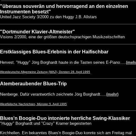
"überaus souverän und hervorragend an den einzelnen
Instrumenten besetzt"
United Jazz Society 3/2000 zu den Huggy J.B. Allstars
"Dortmunder Klavier-Altmeister"
Visions 2/2000, eine der größten deutschsprachigen Musikzeitschriften
Erstklassiges Blues-Erlebnis in der Haifischbar
Hervest. "Huggy" Jörg Borghardt haute in die Tasten seines E-Piano.....
(meh
Westdeutsche Allgemeine Zeitung (WAZ), Dorsten 28. April 1995
Atemberaubender Blues-Trip
Nienberge. Dafür verantwortlich zeichnete Jörg Borghardt.....
(mehr)
Westfälische Nachrichten, Münster 5. April 1995
Blues'n Boogie-Duo intonierte herrliche Swing-Klassiker
"Huggy" Borghardt und "Crazy" Kramer begeisterten
Kirchhellen. Ein bekanntes Blues'n Boogie-Duo konnte sich am Freitag mal