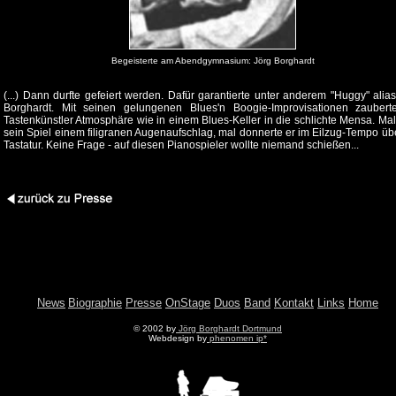
Begeisterte am Abendgymnasium: Jörg Borghardt
(...) Dann durfte gefeiert werden. Dafür garantierte unter anderem "Huggy" alia
Borghardt. Mit seinen gelungenen Blues'n Boogie-Improvisationen zaubert
Tastenkünstler Atmosphäre wie in einem Blues-Keller in die schlichte Mensa. Mal
sein Spiel einem filigranen Augenaufschlag, mal donnerte er im Eilzug-Tempo üb
Tastatur. Keine Frage - auf diesen Pianospieler wollte niemand schießen...
News
Biographie
Presse
OnStage
Duos
Band
Kontakt
Links
Home
© 2002 by
Jörg Borghardt Dortmund
Webdesign by
phenomen ip*